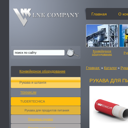
Главная
О ко
Конвейерное
Ру
оборудование
Главная
»
Каталог
»
Рука
Конвейерное оборудование
РУКАВА ДЛЯ П
Рукава и шланги
TEKNIKUM
TUDERTECHICA
Рукава для продуктов питания
Пищевые рукава