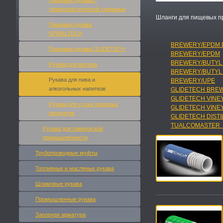
Пищевые рукава с
термопластической спиралью
Шланги для пищевых пр
Пищевые рукава
SPIRALTECH
BREWERY/EPDM 
Пищевые рукава GLIDETECH
BREWERY/EPDM
BREWERY/BUTYL
Рукава для молока
BREWERY/BUTY
Рукава для пива и
BREWERY/UPE
алкогольных напитков
GLIDETECH BRE
GLIDETECH VIN
Рукава для сухих пищевых
GLIDETECH VINE
продуктов
GLIDETECH DIST
TUALCOMASTER
Рукава для химической
промышленности
Трубопроводные муфты
Топливные и масляные рукавa
Шламовые рукава
Промышленные рукава
Запорная арматура