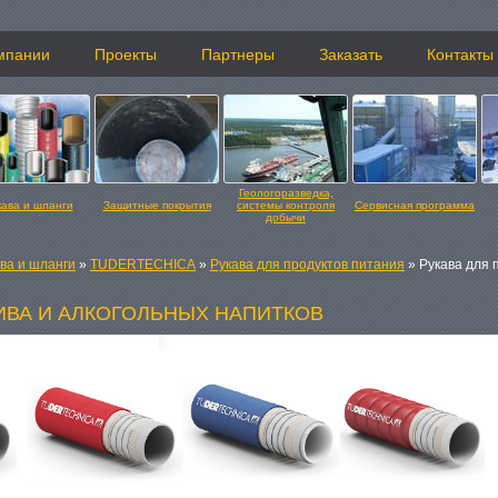
мпании
Проекты
Партнеры
Заказать
Контакты
Геологоразведка,
кава и шланги
Защитные покрытия
системы контроля
Сервисная программа
добычи
ва и шланги
»
TUDERTECHICA
»
Рукава для продуктов питания
» Рукава для 
ИВА И АЛКОГОЛЬНЫХ НАПИТКОВ