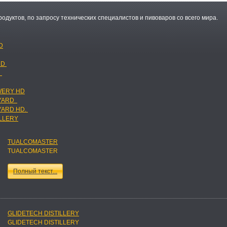
одуктов, по запросу технических специалистов и пивоваров со всего мира.
D
 D
L
WERY HD
EYARD
YARD HD.
ILLERY
TUALCOMASTER
TUALCOMASTER
Полный текст...
GLIDETECH DISTILLERY
GLIDETECH DISTILLERY