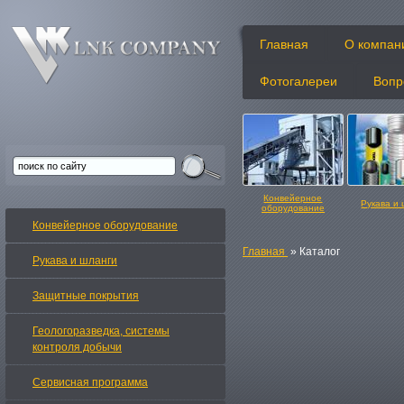
Главная
О компан
Фотогалереи
Вопр
Конвейерное
Рукава и
оборудование
Конвейерное оборудование
Главная
» Каталог
Рукава и шланги
Защитные покрытия
Конвейерные ленты
Изделия и
Геологоразведка, системы
контроля добычи
Сервисная программа