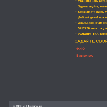
уточните цену арт52
Здравствуйте, хотел
Оказываете ли вы у
Добрый день! можно
Добры день!Нам нео
5952270 хочется уз
УСЛОВИЯ ПОСТАВК
ЗАДАЙТЕ СВО
Ф.И.О.
Ваш вопрос
© OOO «ЛНК компани»