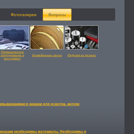
Фотогалереи
Вопросы
Промышленное
оборудование и
Конвейерные ленты
Изделия из резины
инструмент
ткрывающимися окнами для осмотра. интере
канизации необходимы материалы. Необходимы р