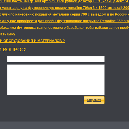
5 3100 паста 340 гр. 4шт.арт. 525 3120 ручной дозатор 1 шт., клей цемент S
 узнать цену на футеровочную резину remaline 70/cn 3 x 1500 мм.lexajh20
слуги по нанесению покрытия металайн серия 700 с выездом в по России
 ли у вас приобрести для пробы футеровочное покрытие Remaline 35/cn то
бходима футеровка транспортерного барабана чтобы избавиться от пробу
нать цену
И ОБОРУДОВАНИЯ И МАТЕРИАЛОВ ?
Й ВОПРОС!