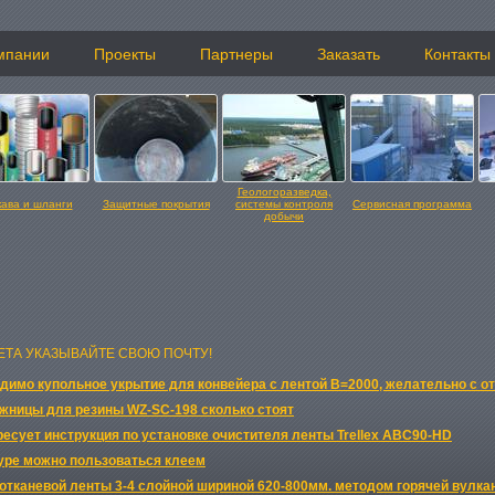
мпании
Проекты
Партнеры
Заказать
Контакты
Геологоразведка,
кава и шланги
Защитные покрытия
системы контроля
Сервисная программа
добычи
ЕТА УКАЗЫВАЙТЕ СВОЮ ПОЧТУ!
имо купольное укрытие для конвейера с лентой В=2000, желательно с о
жницы для резины WZ-SC-198 сколько стоят
ресует инструкция по установке очистителя ленты Trellex ABC90-HD
уре можно пользоваться клеем
отканевой ленты 3-4 слойной шириной 620-800мм. методом горячей вул