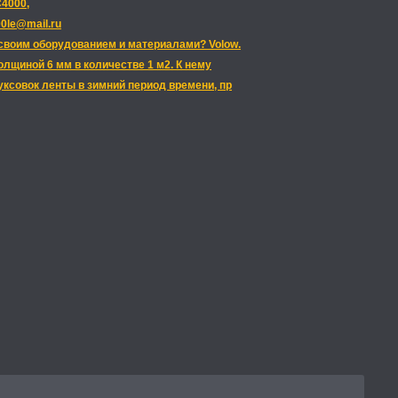
C4000,
00le@mail.ru
 своим оборудованием и материалами? Volow.
лщиной 6 мм в количестве 1 м2. К нему
ксовок ленты в зимний период времени, пр