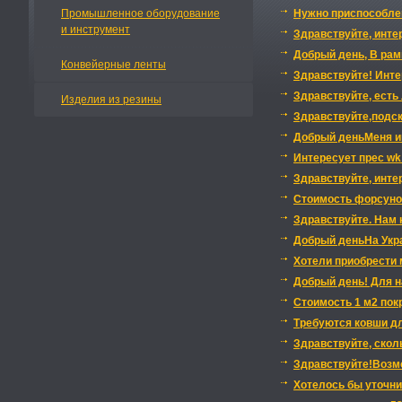
Промышленное оборудование
Нужно приспособле
и инструмент
Здравствуйте, инте
Добрый день, В рам
Конвейерные ленты
Здравствуйте! Интер
Здравствуйте, есть
Изделия из резины
Здравствуйте,подск
Добрый деньМеня ин
Интересует прес wk
Здравствуйте, инте
Стоимость форсуно
Здравствуйте. Нам 
Добрый деньНа Укра
Хотели приобрести м
Добрый день! Для н
Стоимость 1 м2 пок
Требуются ковши дл
Здравствуйте, скол
Здравствуйте!Возмо
Хотелось бы уточнит