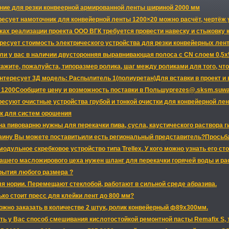
ние для резки конвеерной армированной ленты шириной 2000 мм
ресует намоточник для конвейерной ленты 1200×20 можно расчёт, чертёж 
ках реализации проекта ООО ВГК требуется провести навеску и стыковку
есует стоимость электрического устройства для резки конвейерных лент т
 ли у вас в наличии двусторонняя выравнивающая полоса с CN слоем 0,5х
ажите, пожалуйста, типоразмер ролика, шаг между роликами для того, ч
тересует 3Д модель: Распылитель 1(полиуретан)Для вставки в проект и
 1200Сообщите цену и возможность поставки в Польшуprezes@.sksm.suwal
ресуют очистные устройства грубой и тонкой очистки для конвейерной лент
к для систем орошения
на пивоварню нужны для перекачки пива, сусла, каустического раствора г
ину Вы можете поставитьили есть региональный представитель?Просьба 
одульное скребковое устройство типа Trellex. У кого можно узнать его ст
ашего масложирового цеха нужен шланг для перекачки горячей воды и ра
рытия любого размера ?
я нории. Перемещают стеклобой, работают в сильной среде абразива.
ько стоит пресс для клейки лент до 800 мм?
жно заказать в количестве 2 штук, ролик конвейерный ф89х300мм.
ь у Вас способ смешивания кислотостойкой ремонтной пасты Remafix S, т.к