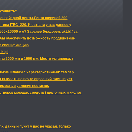
уточнить?
 конвейерной ленты.Лента шириной 200
ипа ITEC -220. И есть ли у вас данное у
500х10000 мм? Заранее бладорен. ukt.b@ya.
тобы обеспечить возможность продвижение
 в спецификацию
ki.pl
ы 2000 мм и 1600 мм. Место установки: г
ибкие шланги с характеристиками: темпер
выслать по почте опросный лист на уст
оимость и условия поставки.
створов моющих средств ( щелочных и кислот
. данный пункт у вас не указан. Только