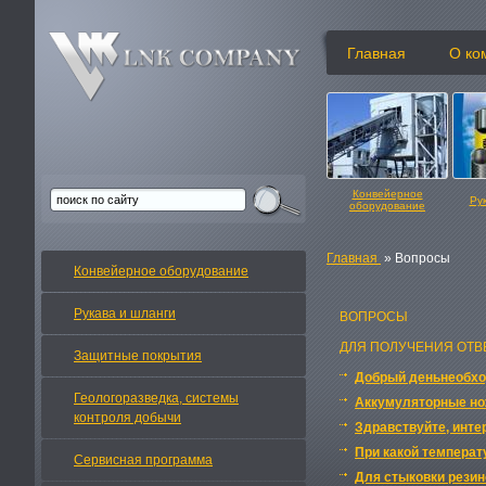
Главная
О ко
Конвейерное
Ру
оборудование
Главная
» Вопросы
Конвейерное оборудование
Рукава и шланги
ВОПРОСЫ
ДЛЯ ПОЛУЧЕНИЯ ОТВ
Защитные покрытия
Добрый деньнеобход
Геологоразведка, системы
Аккумуляторные но
контроля добычи
Здравствуйте, инте
При какой температ
Сервисная программа
Для стыковки резин