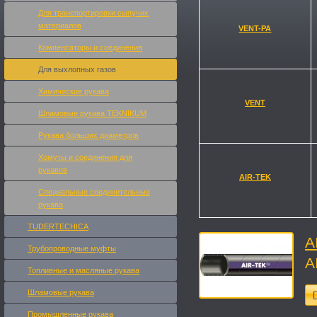
Для транспортировки сыпучих
материалов
VENT-PA
Компенсаторы и соединения
Для выхлопных газов
Химические рукава
VENT
Шламовые рукава TEKNIKUM
Рукава больших диаметров
Хомуты и соединения для
рукавов
AIR-TEK
Специальные соединительные
рукава
TUDERTECHICA
A
Трубопроводные муфты
A
Топливные и масляные рукавa
Шламовые рукава
П
Промышленные рукава