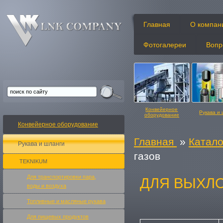
Главная
О компан
Фотогалереи
Вопр
Конвейерное
Рукава и
оборудование
Конвейерное оборудование
Главная
»
Катало
Рукава и шланги
газов
TEKNIKUM
Конвейерные ленты
Изделия и
Для транспортировки пара,
ДЛЯ ВЫХЛ
воды и воздуха
Топливные и масляные рукавa
Для пищевых продуктов