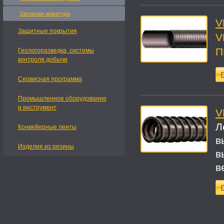
Запорная арматура
V
Защитные покрытия
V
П
Геологоразведка, системы
контроля добычи
П
Сервисная программа
Промышленное оборудование
и инструмент
V
Л
Конвейерные ленты
в
Изделия из резины
в
в
П