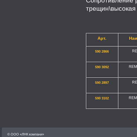
Сопротивление 
трещин\высокая 
Арт.
На
RE
590 2866
REM
590 3092
RE
590 2897
REM
590 3102
© OOO «ЛНК компани»