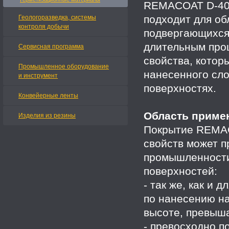
REMACOAT D-40S
подходит для о
Геологоразведка, системы
контроля добычи
подвергающихся 
длительным про
Сервисная программа
свойства, котор
Промышленное оборудование
нанесенного сло
и инструмент
поверхностях.
Конвейерные ленты
Область приме
Изделия из резины
Покрытие REMAC
свойств может п
промышленности
поверхностей:
- так же, как и
по нанесению на
высоте, превыш
- превосходно п