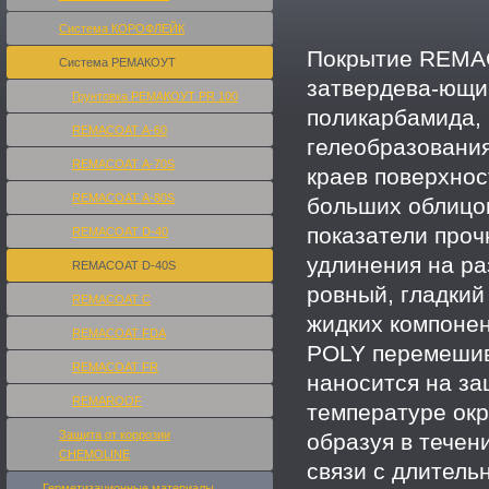
Система КОРОФЛЕЙК
Покрытие REMAC
Система РЕМАКОУТ
затвердева-ющи
Грунтовка РЕМАКОУТ PR 100
поликарбамида,
REMACOAT А-60
гелеобразования
REMACOAT А-70S
краев поверхнос
REMACOAT А-80S
больших облицо
показатели проч
REMACOAT D-40
удлинения на ра
REMACOAT D-40S
ровный, гладкий
REMACOAT С
жидких компоне
REMACOAT FDA
POLY перемешив
REMACOAT FR
наносится на з
REMAROOF
температуре ок
Защита от коррозии
образуя в течен
CHEMOLINE
связи с длитель
Герметизационные материалы