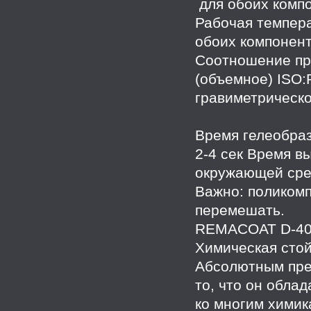
для обоих комп
Рабочая темпер
обоих компонент
Соотношение пр
(объемное) ISO
гравиметрическо
Время гелеобраз
2-4 сек Время в
окружающей сре
Важно: поликом
перемешать.
REMACOAT D-40
Химическая стой
Абсолютным пре
то, что он обла
ко многим химик