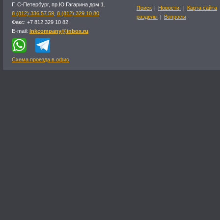
Г. С-Петербург, пр.Ю.Гагарина дом 1.
Поиск
|
Новости
|
Карта сайта
8 (812) 336 57 59
,
8 (812) 329 10 80
разделы
|
Вопросы
Факс: +7 812 329 10 82
E-mail:
lnkcompany@inbox.ru
Схема проезда в офис