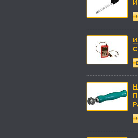
И
П
И
С
П
Н
П
Р
П