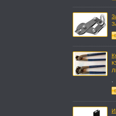
З
З
П
К
К
Л
.
П
И