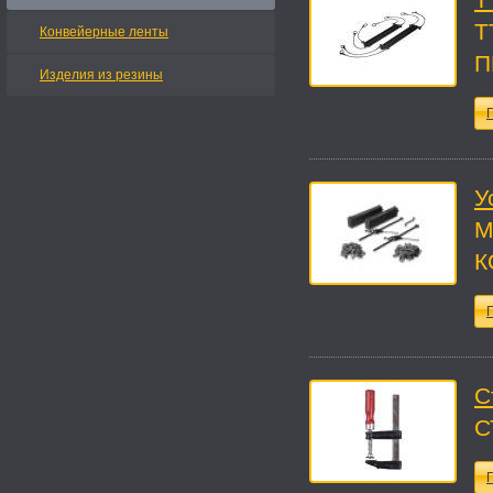
Т
Конвейерные ленты
П
Изделия из резины
П
У
М
К
П
С
С
П