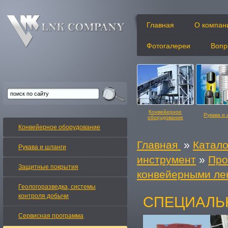
Главная
О компан
Фотогалереи
Вопр
Конвейерное
Рукава и
оборудование
Конвейерное оборудование
Главная
»
Катало
Рукава и шланги
инструмент
»
Про
Защитные покрытия
конвейерными ле
Конвейерные ленты
Изделия и
Геологоразведка, системы
контроля добычи
СПЕЦИАЛЬ
Сервисная программа