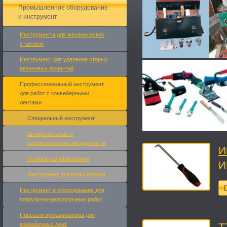
Промышленное оборудование
и инструмент
Инструменты для механических
стыковок
Инструмент для удаления старых
резиновых покрытий
Профессиональный инструмент
для работ с конвейерными
лентами
Специальный инструмент
Шлифовальные и
шероховальные инструменты
И
Угловые шлифмашинки
И
Инструмент для резки резины
П
Инструмент и оборудование для
погрузочно-разгрузочных работ
Пресса и вулканизаторы для
конвейерных лент
Т