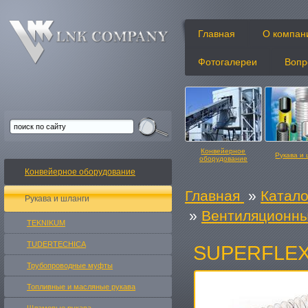
Главная
О компан
Фотогалереи
Вопр
Конвейерное
Рукава и
оборудование
Конвейерное оборудование
Главная
»
Катало
Рукава и шланги
»
Вентиляционны
TEKNIKUM
Конвейерные ленты
Изделия и
TUDERTECHICA
SUPERFLEX
Трубопроводные муфты
Топливные и масляные рукавa