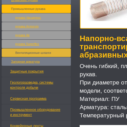
Шламовые рукава
Промышленные рукава
рукава Vacupress
рукава Armorvin
рукава Air
Напорно-вс
рукава Superflex
транспорти
абразивных
Вентиляционные шланги
Запорная арматура
Очень гибкий, п
Защитные покрытия
рукав.
При диаметре о
Геологоразведка, системы
контроля добычи
модели, соответ
Материал: ПУ
Сервисная программа
Арматура: стал
Промышленное оборудование
Температурный 
и инструмент
Конвейерные ленты